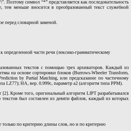
\”. Поэтому символ “*” представляется как последовательность
те, тем меньше вносится в преобразованный текст служебной
ое перед словарной заменой.
 к определенной части речи (лексико-грамматическому
азованных текстов с помощью трех архиваторов. Каждый из
тмы на основе сортировки блоков (Burrows-Wheeler Transform,
diction by Partial Matching, или предсказание по частичному
а LZ77); HA, вер. 0.999с, параметр a2 (алгоритм типа PPM).
 [2]. Кроме того, оригинальный алгоритм LIPT разрабатывался
р текстов был составлен из девяти файлов, каждый из которых
е только по критерию длины слов, но и по критерию