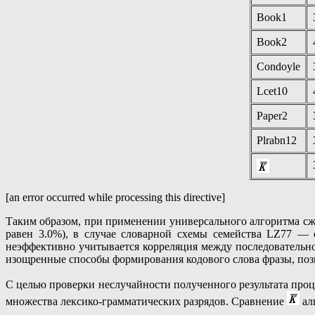
Book1
Book2
Condoyle
Lcet10
Paper2
Plrabn12
[an error occurred while processing this directive]
Таким образом, при применении универсального алгоритма сж
равен 3.0%), в случае словарной схемы семейства LZ77 —
неэффективно учитывается корреляция между последовательн
изощренные способы формирования кодового слова фразы, позв
С целью проверки неслучайности полученного результата проц
множества лексико-грамматических разрядов. Сравнение
ал