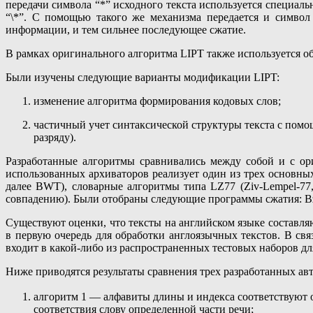
передачи символа “*” исходного текста используется специаль
“\*”. С помощью такого же механизма передается и символ 
информации, и тем сильнее последующее сжатие.
В рамках оригинального алгоритма LIPT также используется о
Были изучены следующие варианты модификации LIPT:
изменение алгоритма формирования кодовых слов;
частичный учет синтаксической структуры текста с помо
разряду).
Разработанные алгоритмы сравнивались между собой и с ор
использованных архиваторов реализует один из трех основных
далее BWT), словарные алгоритмы типа LZ77 (Ziv-Lempel-77, 
совпадению). Были отобраны следующие программы сжатия: Bzip2
Существуют оценки, что тексты на английском языке составля
в первую очередь для обработки англоязычных текстов. В свя
входит в какой-либо из распространенных тестовых наборов для
Ниже приводятся результаты сравнения трех разработанных а
алгоритм 1 — алфавиты длины и индекса соответствуют 
соответствия слову определенной части речи;