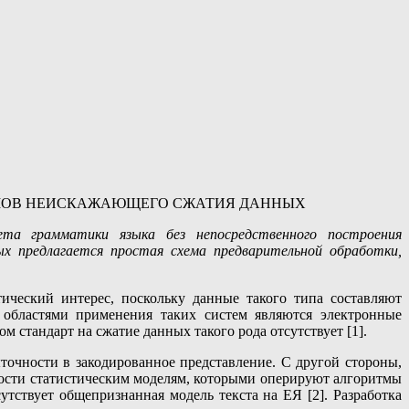
ТМОВ НЕИСКАЖАЮЩЕГО СЖАТИЯ ДАННЫХ
та грамматики языка без непосредственного построения
х предлагается простая схема предварительной обработки,
ческий интерес, поскольку данные такого типа составляют
областями применения таких систем являются электронные
стандарт на сжатие данных такого рода отсутствует [1].
очности в закодированное представление. С другой стороны,
ности статистическим моделям, которыми оперируют алгоритмы
тствует общепризнанная модель текста на ЕЯ [2]. Разработка