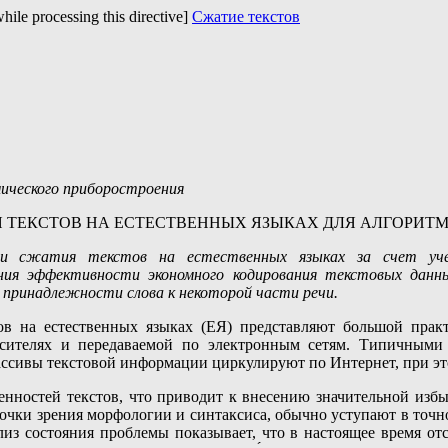
while processing this directive]
Сжатие текстов
ического приборостроения
 ТЕКСТОВ НА ЕСТЕСТВЕННЫХ ЯЗЫКАХ ДЛЯ АЛГОРИ
ни сжатия текстов на естественных языках за счет уче
я эффективности экономного кодирования текстовых данны
 принадлежности слова к некоторой части речи.
 на естественных языках (ЕЯ) представляют большой практи
ителях и передаваемой по электронным сетям. Типичными 
ивы текстовой информации циркулируют по Интернет, при этом 
нностей текстов, что приводит к внесению значительной избыт
очки зрения морфологии и синтаксиса, обычно уступают в точ
из состояния проблемы показывает, что в настоящее время отсу