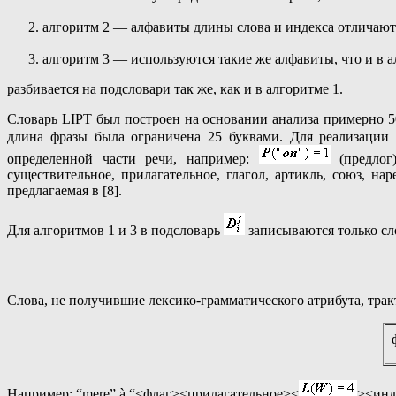
алгоритм 2 — алфавиты длины слова и индекса отличаютс
алгоритм 3 — используются такие же алфавиты, что и в а
разбивается на подсловари так же, как и в алгоритме 1.
Словарь LIPT был построен на основании анализа примерно 50
длина фразы была ограничена 25 буквами. Для реализации
определенной части речи, например:
(предлог
существительное, прилагательное, глагол, артикль, союз, н
предлагаемая в [8].
Для алгоритмов 1 и 3 в подсловарь
записываются только с
Слова, не получившие лексико-грамматического атрибута, тра
Например: “mere”
à
“<флаг><прилагательное><
><инд