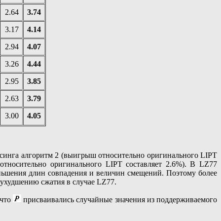
2.64
3.74
3.17
4.14
2.94
4.07
3.26
4.44
2.95
3.85
2.63
3.79
3.00
4.05
ссинга алгоритм 2 (выигрыш относительно оригинального LIPT
тносительно оригинального LIPT составляет 2.6%). В LZ77
ньшения длин совпадения и величин смещений. Поэтому более
 ухудшению сжатия в случае LZ77.
 что
присваивались случайные значения из поддерживаемого