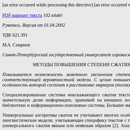
[an error occurred while processing this directive] [an error occurred 
PDF-вариант текста
102 кбайт
Рукопись. Версия от 01.04.2002
УДК 621.391
М.А. Смирнов
Санкт-Петербургский государственный университет аэрокосм
МЕТОДЫ ПОВЫШЕНИЯ СТЕПЕНИ СЖАТИЯ
Показывается возможность заметного увеличения степе
соответствующей вероятностной модели. С целью повышени
особенность которой состоит в расстановке маркеров (тегов)
Специализированные системы неискажающего сжатия текстов
значительную долю информации, хранимой на внешних нос
библиотеки и информационно-поисковые системы. Большие масс
Универсальные алгоритмы сжатия не учитывают многих особе
лингвистические модели, учитывающие специфику текстов с т
универсального сжатия явным или неявным образом [2]. Анал