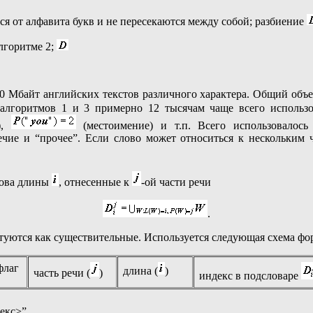
я от алфавита букв и не пересекаются между собой; разбиение
лгоритме 2;
 Мбайт английских текстов различного характера. Общий объем
 алгоритмов 1 и 3 примерно 12 тысячам чаще всего исполь
),
(местоимение) и т.п. Всего использовалось 
аречие и “прочее”. Если слово может относиться к нескольким 
лова длины
, отнесенные к
-ой части речи
.
ктуются как существительные. Используется следующая схема фо
флаг
длина (
)
часть речи (
)
индекс в подсловаре
екс>”,