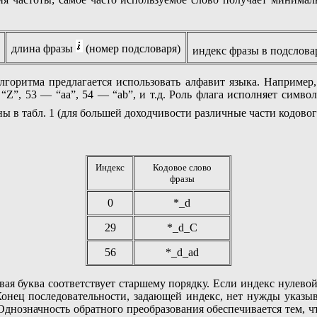
длина фразы
(номер подсловаря)
индекс фразы в подслов
лгоритма предлагается использовать алфавит языка. Например, 
“Z”, 53 — “aa”, 54 — “ab”, и т.д. Роль флага исполняет симво
ы в табл. 1 (для большей доходчивости различные части кодово
Индекс
Кодовое слово
фразы
0
*_d
29
*_d_C
56
*_d_ad
я буква соответствует старшему порядку. Если индекс нулевой, 
онец последовательности, задающей индекс, нет нужды указыва
 Однозначность обратного преобразования обеспечивается тем, чт