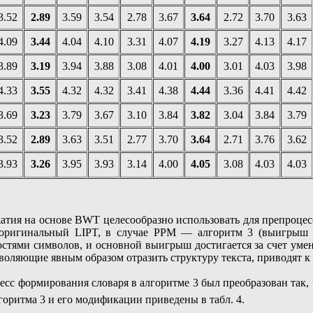
3.52
2.89
3.59
3.54
2.78
3.67
3.64
2.72
3.70
3.63
4.09
3.44
4.04
4.10
3.31
4.07
4.19
3.27
4.13
4.17
3.89
3.19
3.94
3.88
3.08
4.01
4.00
3.01
4.03
3.98
4.33
3.55
4.32
4.32
3.41
4.38
4.44
3.36
4.41
4.42
3.69
3.23
3.79
3.67
3.10
3.84
3.82
3.04
3.84
3.79
3.52
2.89
3.63
3.51
2.77
3.70
3.64
2.71
3.76
3.62
3.93
3.26
3.95
3.93
3.14
4.00
4.05
3.08
4.03
4.03
атия на основе BWT целесообразно использовать для препроце
 оригинальный LIPT, в случае PPM — алгоритм 3 (выигрыш о
остями символов, и основной выигрыш достигается за счет уме
оляющие явным образом отразить структуру текста, приводят к
есс формирования словаря в алгоритме 3 был преобразован так,
горитма 3 и его модификации приведены в табл. 4.