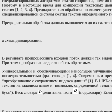
специализированных алгоритмов сжатия сопряжена, помимо оч
Поэтому в настоящее время для компрессии текстовых дан
сжатия [1, 2, 3, 4]. Предварительная обработка позволяет су
специализированной системы сжатия текстов определенного т
Предварительная обработка данных выполняется до их сжатия к
а схема декодирования:
В результате препроцессинга входной поток должен так видо
При этом преобразование должно быть обратимым.
Универсальными и обеспечивающими наибольшее улучшение с
последовательностями фраз словаря [1, 4]. Современным пре
“преобразование с сохранением индекса длины” [1]. В LIPT-с
текстов на заданном языке и, возможно, определенной темат
букв”). Весь словарь
делится на части
(подсловари). Есл
В пределах подсловаря фразы сортируются в порядке убывани