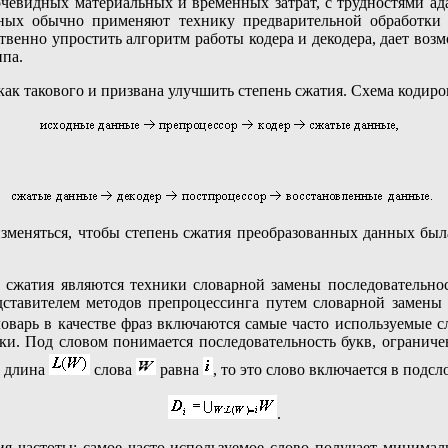
евидных материальных и временны́х затрат, с трудностями ада
ных обычно применяют технику предварительной обработки 
щественно упростить алгоритм работы кодера и декодера, дает во
ипа.
ак такового и призвана улучшить степень сжатия. Схема кодиров
изменяться, чтобы степень сжатия преобразованных данных бы
жатия являются техники словарной замены последовательнос
дставителем методов препроцессинга путем словарной замены яв
ловарь в качестве фраз включаются самые часто используемые 
ики. Под словом понимается последовательность букв, ограниче
и длина
слова
равна
, то это слово включается в подс
.
я частоты; самое часто используемое слово получает минимал