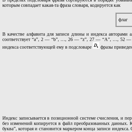
которым совпадает какая-та фраза словаря, кодируется как
флаг
В качестве алфавита для записи длины и индекса авторами а
соответствует “a”, 2 — “b”, …, 26 — “z”, 27 — “A”, …, 52 — 
индекса соответствующей ему в подсловаре
фразы приведен
Индекс записывается в позиционной системе счисления, и перва
без изменений копируется в файл преобразованных данных. К
буква”, которая и становится маркером конца записи индекса.