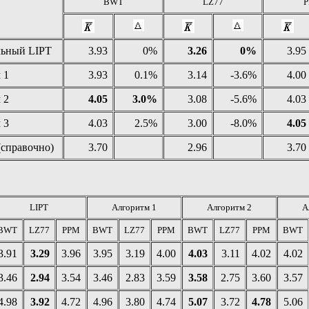
BWT
LZ77
ьный LIPT
3.93
0%
3.26
0%
3.95
 1
3.93
0.1%
3.14
-3.6%
4.00
 2
4.05
3.0%
3.08
-5.6%
4.03
 3
4.03
2.5%
3.00
-8.0%
4.05
(справочно)
3.70
2.96
3.70
LIPT
Алгоритм 1
Алгоритм 2
А
BWT
LZ77
PPM
BWT
LZ77
PPM
BWT
LZ77
PPM
BWT
3.91
3.29
3.96
3.95
3.19
4.00
4.03
3.11
4.02
4.02
3.46
2.94
3.54
3.46
2.83
3.59
3.58
2.75
3.60
3.57
4.98
3.92
4.72
4.96
3.80
4.74
5.07
3.72
4.78
5.06