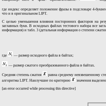
где индекс определяет положение фразы в подсловаре 4-букв
что и в оригинальном LIPT.
С целью уменьшения влияния посторонних факторов на резу
заглавных букв. В исходных файлах тестового набора все заг
информация) и табл. 3 (детальная информация о степени сжати
где
— размер исходного файла в байтах;
— размер сжатого преобразованного файла в байтах.
Средняя степень сжатия
равна среднему невзвешенному ст
алгоритма LIPT. Наилучшие по критерию
значения выделен
[an error occurred while processing this directive]