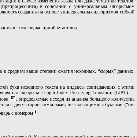
птации в случае изменения языка или даже тематики текстов.
(препроцессинга) в сочетании с универсальным алгоритмом
зможность создания на основе универсальных алгоритмов гибкой
ания в этом случае приобретает вид:
ла в среднем выше степени сжатия исходных, “сырых” данных.
тей букв исходного текста на индексы совпадающих с этими
ляется алгоритм Length Index Preserving Transform (LIPT) —
слова
, определяемые исходя из анализа большого количества
нная с двух сторон символами, не являющимися буквами (“не-
ловарь с номером
:
ьный индекс 0. Каждое слово исходной последовательности, с