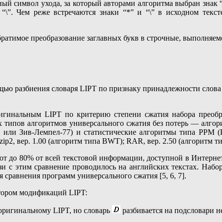
ный символ ухода, за который авторами алгоритма выбран знак “
“\”. Чем реже встречаются знаки “*” и “\” в исходном текс
братимое преобразование заглавных букв в строчные, выполняем
щью разбиения словаря LIPT по признаку принадлежности слова
игинальным LIPT по критерию степени сжатия набора преобр
 типов алгоритмов универсального сжатия без потерь — алгори
или Зив-Лемпел-77) и статистические алгоритмы типа PPM (Pre
, вер. 1.00 (алгоритм типа BWT); RAR, вер. 2.50 (алгоритм тип
ют до 80% от всей текстовой информации, доступной в Интернет
зи с этим сравнение проводилось на английских текстах. Набо
 сравнения программ универсального сжатия [5, 6, 7].
втором модификаций LIPT:
оригинальному LIPT, но словарь
разбивается на подсловари н